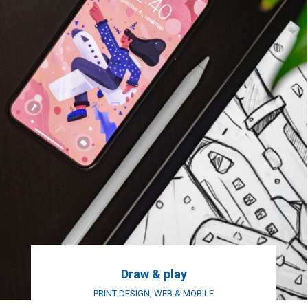
Draw & play
PRINT DESIGN
,
WEB & MOBILE