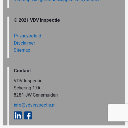
© 2021 VDV Inspectie
Privacybeleid
Disclaimer
Sitemap
Contact
VDV Inspectie
Schering 17A
8281 JW Genemuiden
info@vdvinspectie.nl