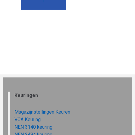
1
2
→
Keuringen
Magazijnstellingen Keuren
VCA Keuring
NEN 3140 keuring
NEN 2484 keuring