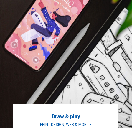
Draw & play
PRINT DESIGN
,
WEB & MOBILE