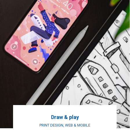
Draw & play
PRINT DESIGN
,
WEB & MOBILE