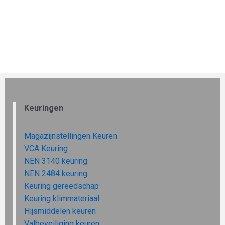
Keuringen
Magazijnstellingen Keuren
VCA Keuring
NEN 3140 keuring
NEN 2484 keuring
Keuring gereedschap
Keuring klimmateriaal
Hijsmiddelen keuren
Valbeveiliging keuren