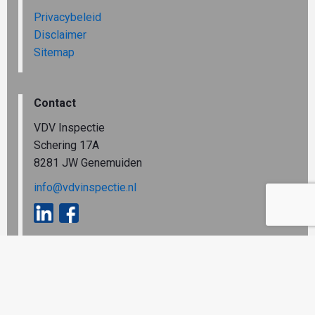
Privacybeleid
Disclaimer
Sitemap
Contact
VDV Inspectie
Schering 17A
8281 JW Genemuiden
info@vdvinspectie.nl