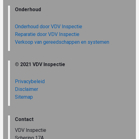
Onderhoud
Onderhoud door VDV Inspectie
Reparatie door VDV Inspectie
Verkoop van gereedschappen en systemen
© 2021 VDV Inspectie
Privacybeleid
Disclaimer
Sitemap
Contact
VDV Inspectie
Schering 17A