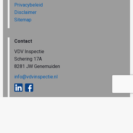
Privacybeleid
Disclaimer
Sitemap
Contact
VDV Inspectie
Schering 17A
8281 JW Genemuiden
info@vdvinspectie.nl