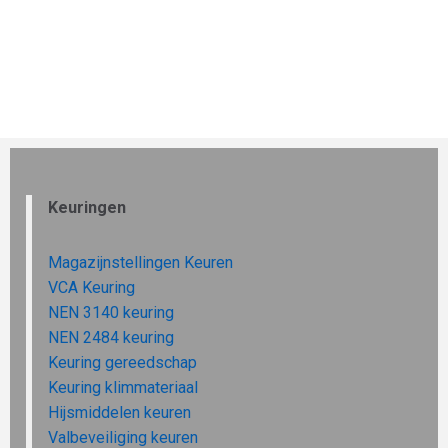
Keuringen
Magazijnstellingen Keuren
VCA Keuring
NEN 3140 keuring
NEN 2484 keuring
Keuring gereedschap
Keuring klimmateriaal
Hijsmiddelen keuren
Valbeveiliging keuren