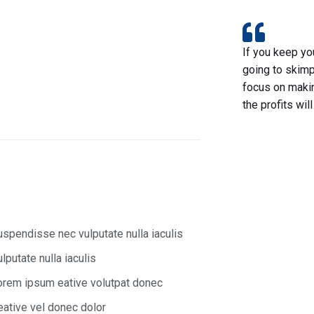
If you keep you
going to skimp
focus on makin
the profits will
uspendisse nec vulputate nulla iaculis
lputate nulla iaculis
orem ipsum eative volutpat donec
eative vel donec dolor