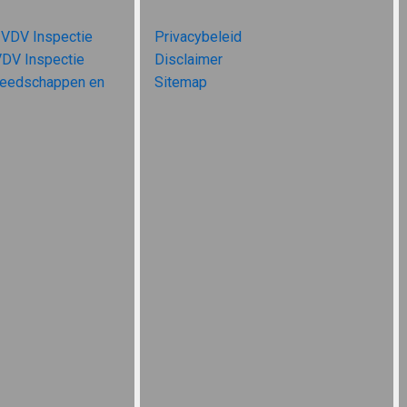
 VDV Inspectie
Privacybeleid
VDV Inspectie
Disclaimer
reedschappen en
Sitemap