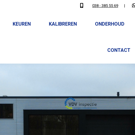
038 - 385 55 69
|
KEUREN
KALIBREREN
ONDERHOUD
CONTACT