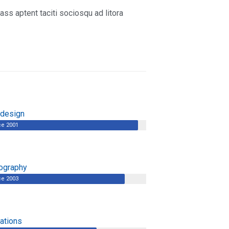
ass aptent taciti sociosqu ad litora
design
ce 2001
ography
ce 2003
rations