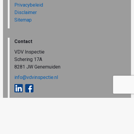
Privacybeleid
Disclaimer
Sitemap
Contact
VDV Inspectie
Schering 17A
8281 JW Genemuiden
info@vdvinspectie.nl