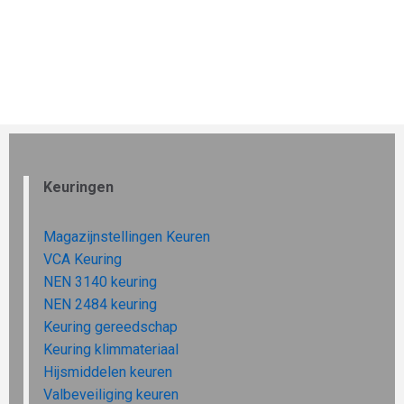
Keuringen
Magazijnstellingen Keuren
VCA Keuring
NEN 3140 keuring
NEN 2484 keuring
Keuring gereedschap
Keuring klimmateriaal
Hijsmiddelen keuren
Valbeveiliging keuren