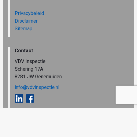
Privacybeleid
Disclaimer
Sitemap
Contact
VDV Inspectie
Schering 17A
8281 JW Genemuiden
info@vdvinspectie.nl