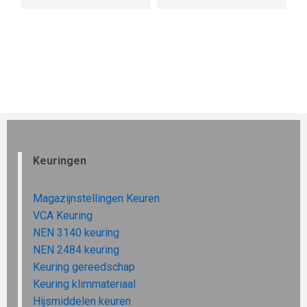
Keuringen
Magazijnstellingen Keuren
VCA Keuring
NEN 3140 keuring
NEN 2484 keuring
Keuring gereedschap
Keuring klimmateriaal
Hijsmiddelen keuren