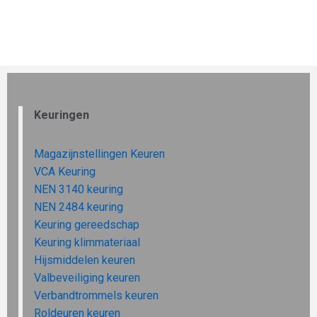
Keuringen
Magazijnstellingen Keuren
VCA Keuring
NEN 3140 keuring
NEN 2484 keuring
Keuring gereedschap
Keuring klimmateriaal
Hijsmiddelen keuren
Valbeveiliging keuren
Verbandtrommels keuren
Roldeuren keuren