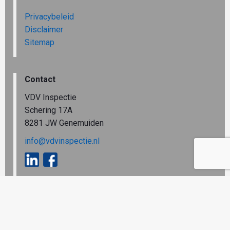
Privacybeleid
Disclaimer
Sitemap
Contact
VDV Inspectie
Schering 17A
8281 JW Genemuiden
info@vdvinspectie.nl