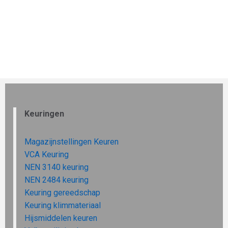
Keuringen
Magazijnstellingen Keuren
VCA Keuring
NEN 3140 keuring
NEN 2484 keuring
Keuring gereedschap
Keuring klimmateriaal
Hijsmiddelen keuren